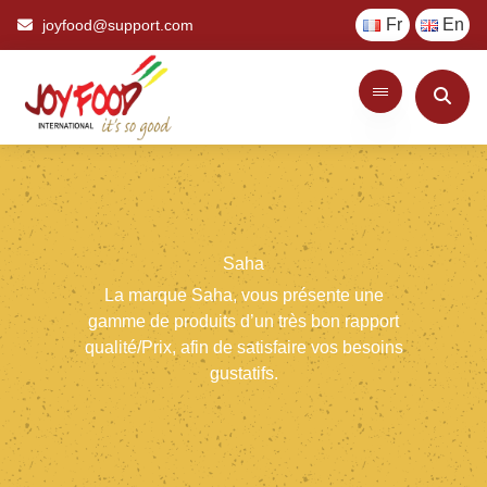
Fr
En
joyfood@support.com
Saha
La
marque
Saha,
vous
présente
une
gamme
de
produits
d’un
très
bon
rapport
qualité/Prix,
afin
de
satisfaire
vos
besoins
gustatifs.