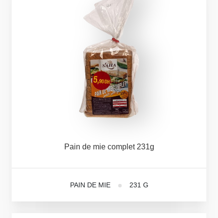
Pain
de
mie
complet
231g
PAIN DE MIE
231 G