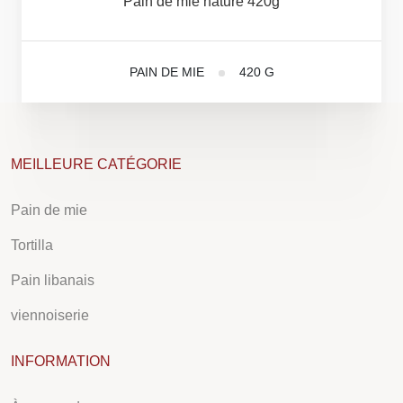
Pain
de
mie
nature
420g
PAIN DE MIE
420 G
MEILLEURE CATÉGORIE
Pain de mie
Tortilla
Pain libanais
viennoiserie
INFORMATION