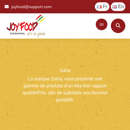
Fr
En
joyfood@support.com
Saha
La
marque
Saha,
vous
présente
une
gamme
de
produits
d’un
très
bon
rapport
qualité/Prix,
afin
de
satisfaire
vos
besoins
gustatifs.