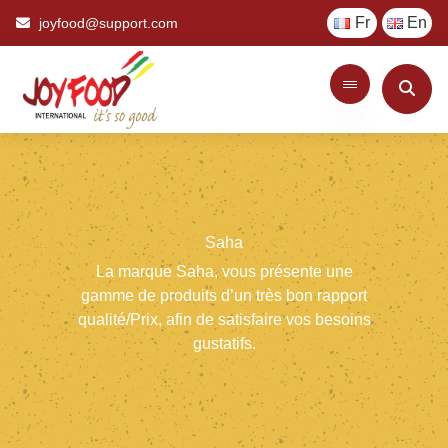
Fr
En
joyfood@support.com
Saha
La
marque
Saha,
vous
présente
une
gamme
de
produits
d’un
très
bon
rapport
qualité/Prix,
afin
de
satisfaire
vos
besoins
gustatifs.