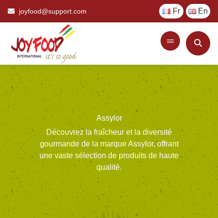
Fr
En
joyfood@support.com
Assylor
Découvrez
la
fraîcheur
et
la
diversité
gourmande
de
la
marque
Assylor,
offrant
une
vaste
sélection
de
produits
de
haute
qualité.