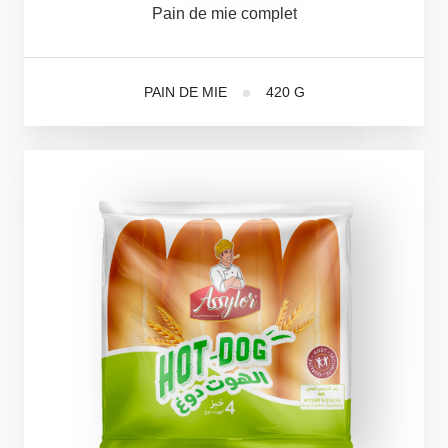
Pain
de
mie
complet
PAIN DE MIE
420 G