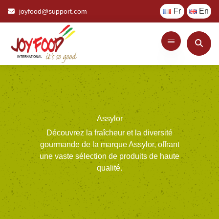
Fr
En
joyfood@support.com
Assylor
Découvrez
la
fraîcheur
et
la
diversité
gourmande
de
la
marque
Assylor,
offrant
une
vaste
sélection
de
produits
de
haute
qualité.