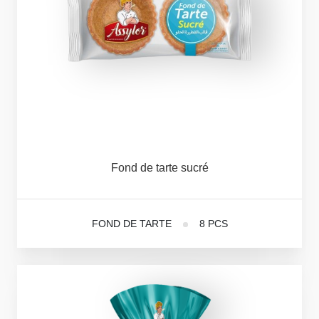
Fond
de
tarte
sucré
FOND DE TARTE
8 PCS