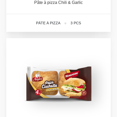
Pâte
à
pizza
Chili
&
Garlic
PÂTE À PIZZA
3 PCS