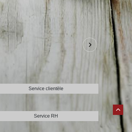
US CONTACTER
Service clientèle
info@joyfood.ma
Service RH
recrutement@joyfood.ma