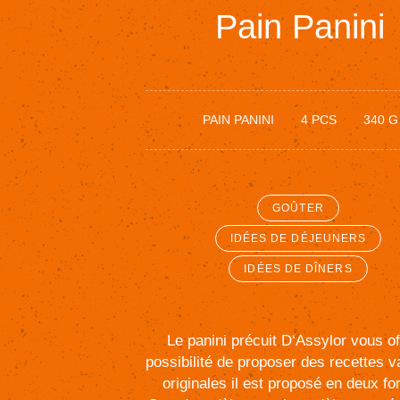
Pain
Panini
PAIN PANINI
4 PCS
340 G
GOÛTER
IDÉES DE DÉJEUNERS
IDÉES DE DÎNERS
Le
panini
précuit
D‘Assylor
vous
of
possibilité
de
proposer
des
recettes
v
originales
il
est
proposé
en
deux
fo