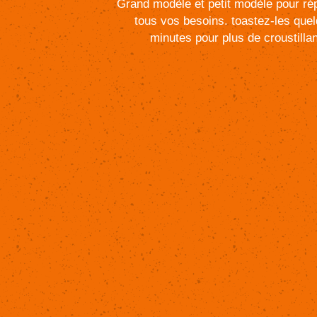
Grand
modèle
et
petit
modèle
pour
ré
tous
vos
besoins.
toastez-les
que
minutes
pour
plus
de
croustillan