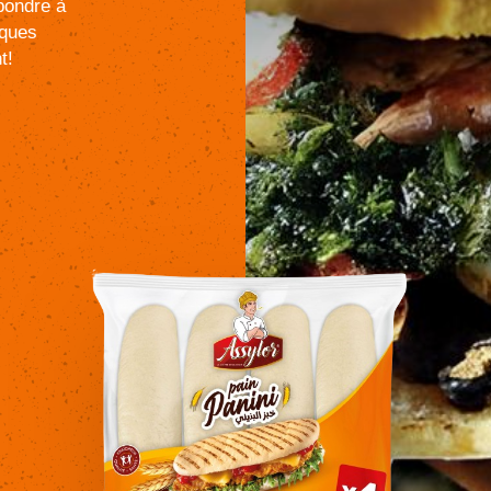
pondre
à
lques
t!