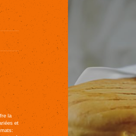
fre
la
ariées
et
rmats: