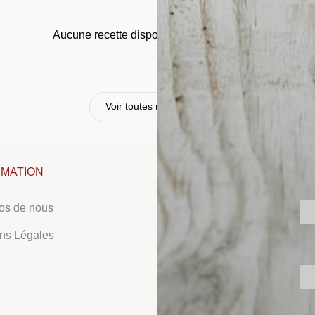
Aucune recette disponible pour ce produit.
Voir toutes nos recettes
RMATION
NOUS SUIVRE
NO
os de nous
Facebook
ns Légales
Instagram
LinkedIn
Tiktok