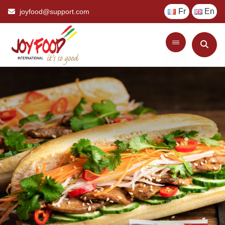
Fr
En
joyfood@support.com