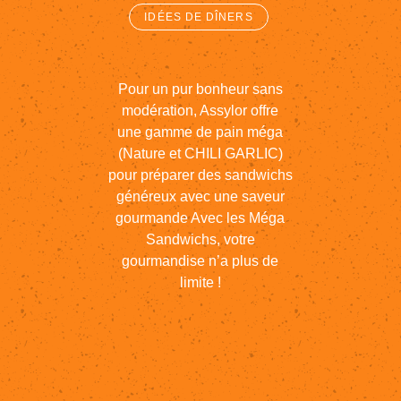
IDÉES DE DÎNERS
Pour
un
pur
bonheur
sans
modération,
Assylor
offre
une
gamme
de
pain
méga
(Nature
et
CHILI
GARLIC)
pour
préparer
des
sandwichs
généreux
avec
une
saveur
gourmande
Avec
les
Méga
Sandwichs,
votre
gourmandise
n’a
plus
de
limite
!