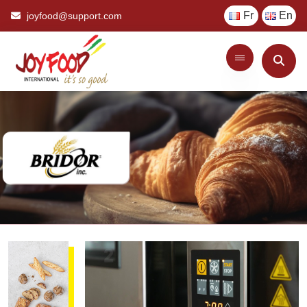
Fr
En
joyfood@support.com