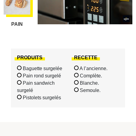
PAIN
PRODUITS
RECETTE
Baguette surgelée
A l’ancienne.
Pain rond surgelé
Complète.
Pain sandwich
Blanche.
surgelé
Semoule.
Pistolets surgelés